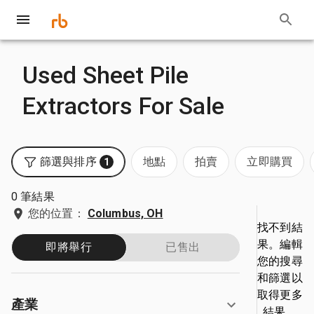
Used Sheet Pile
Extractors For Sale
篩選與排序
地點
拍賣
立即購買
1
0 筆結果
您的位置：
Columbus, OH
找不到結
果。編輯
即將舉行
已售出
您的搜尋
和篩選以
取得更多
產業
結果。