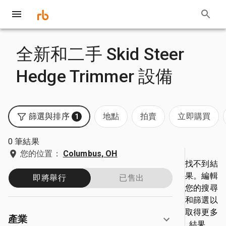
全新和二手 Skid Steer
Hedge Trimmer 設備
篩選與排序
地點
拍賣
立即購買
1
0 筆結果
您的位置：
Columbus, OH
找不到結
果。編輯
即將舉行
已售出
您的搜尋
和篩選以
取得更多
產業
結果。