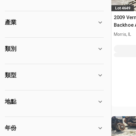
Lot 4649
2009 Verm
產業
Backhoe A
Vermeer 
Morris, IL
類別
類型
地點
年份