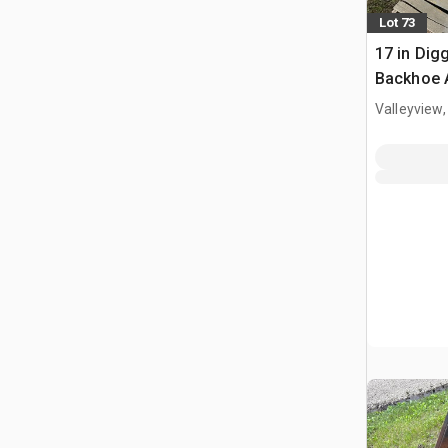
Lot 73
17 in Dig
Backhoe 
Valleyview