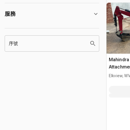
服務
序號
Mahindra 
Attachmen
eMac 22s
Elkview, W