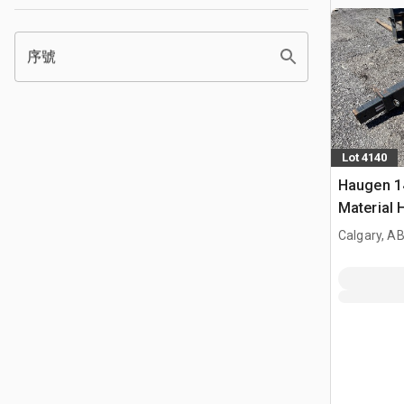
序號
Lot 4140
Haugen 1
Material 
Calgary, A