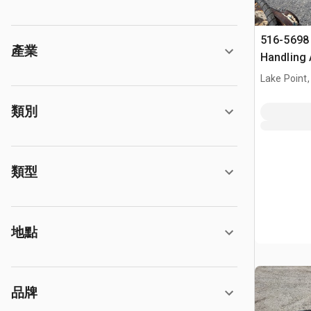
516-5698 
產業
Handling 
299D3
Lake Point,
類別
類型
地點
品牌