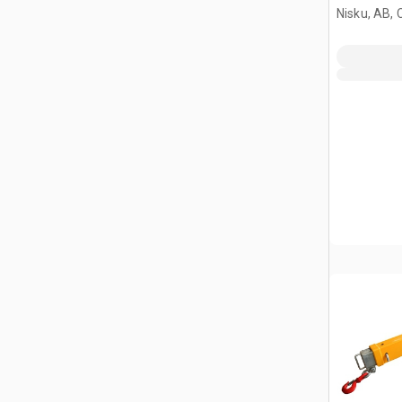
(Unused)
Nisku, AB,