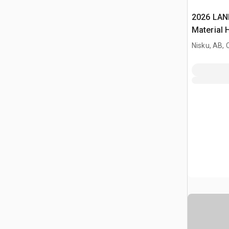
2026 LAND
Material 
(Unused)
Nisku, AB,