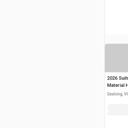
2026 Suih
Material 
(Unused)
Geelong, V