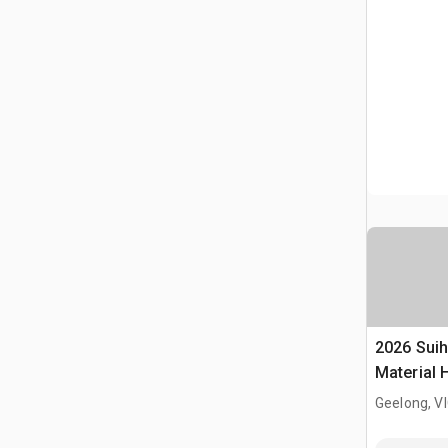
2026 Suih
Material 
(Unused)
Geelong, V