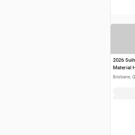
2026 Suih
Material 
(Unused)
Brisbane, 