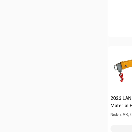
2026 LAND
Material 
(Unused)
Nisku, AB,