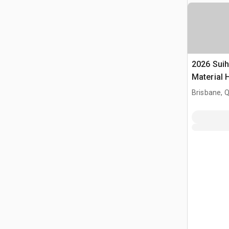
2026 Suih
Material 
(Unused)
Brisbane, 