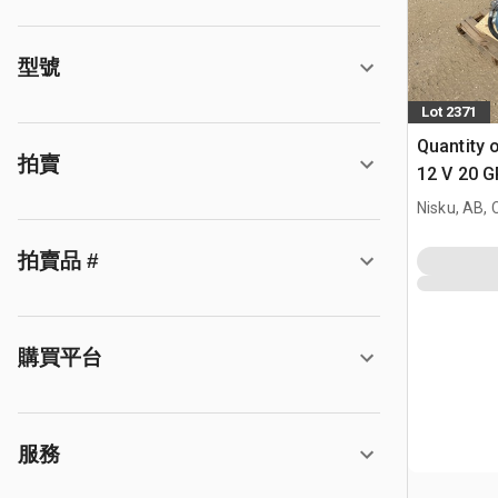
型號
Lot 2371
Quantity 
拍賣
12 V 20 G
Pump (Un
Nisku, AB,
拍賣品 #
購買平台
服務