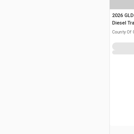
2026 GLDP
Diesel Tr
(Unused)
County Of G
AB, CAN