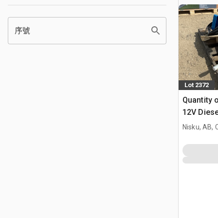
序號
Lot 2372
Quantity 
12V Diese
Pump (Un
Nisku, AB,