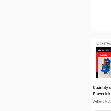
Quantity 
Powertek
Pump (Un
Debert, NS