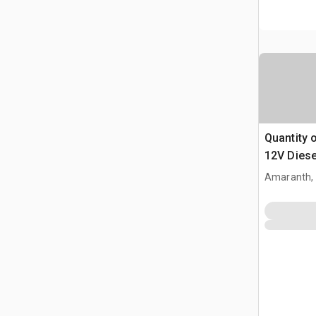
Quantity 
12V Diese
Pump (Un
Amaranth,