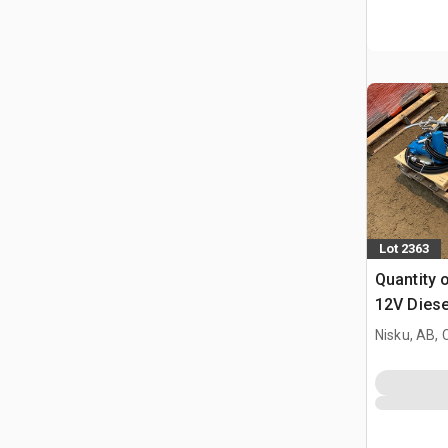
Lot 2363
Quantity 
12V Diese
Pump (Un
Nisku, AB,