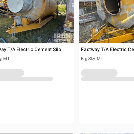
ay T/A Electric Cement Silo
Fastway T/A Electric C
y, MT
Big Sky, MT