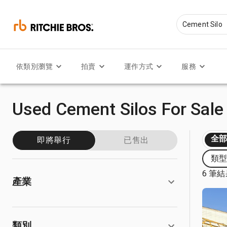
依類別瀏覽
拍賣
運作方式
服務
Used Cement Silos For Sale
全
即將舉行
已售出
類型:
6 筆
產業
類別