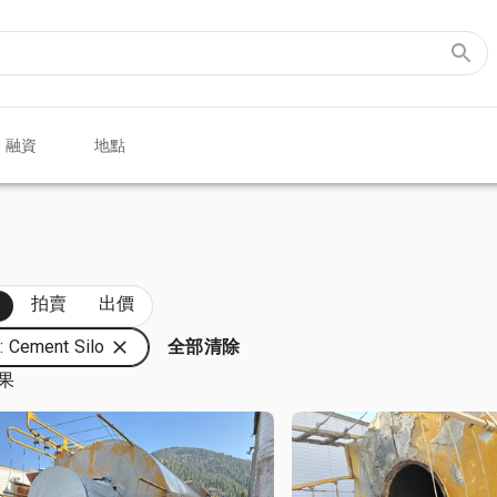
融資
地點
部
拍賣
出價
 Cement Silo
全部清除
結果