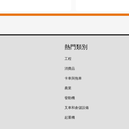
熱門類別
工程
消費品
卡車與拖車
農業
發動機
叉車和倉儲設備
起重機