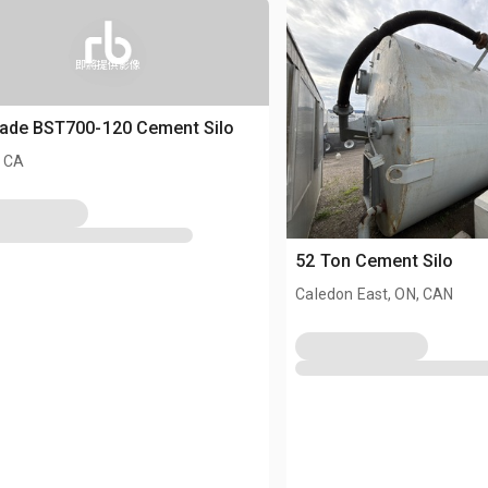
即將提供影像
rade BST700-120 Cement Silo
, CA
52 Ton Cement Silo
Caledon East, ON, CAN