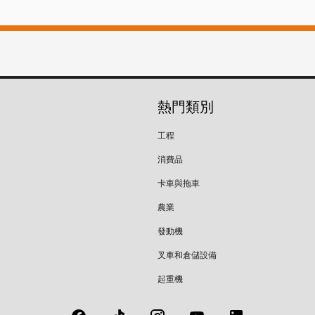
熱門類別
工程
消費品
卡車與拖車
農業
發動機
叉車和倉儲設備
起重機