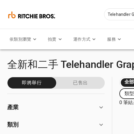
依類別瀏覽
拍賣
運作方式
服務
全新和二手 Telehandler Gra
全
即將舉行
已售出
類型: 
0 筆
產業
類別