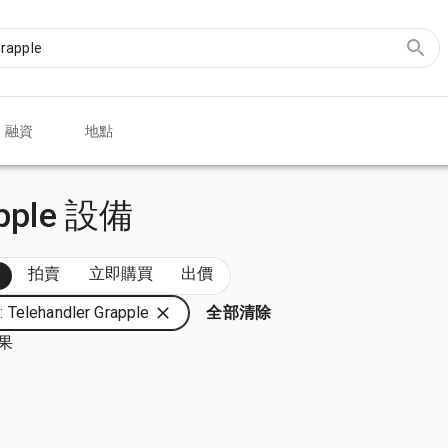
融資
地點
pple 設備
部
拍賣
立即購買
出價
Telehandler Grapple
全部清除
結果