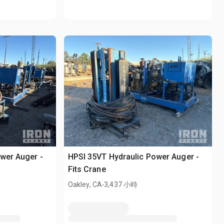
wer Auger -
HPSI 35VT Hydraulic Power Auger -
Fits Crane
.
Oakley, CA
3,437 小時