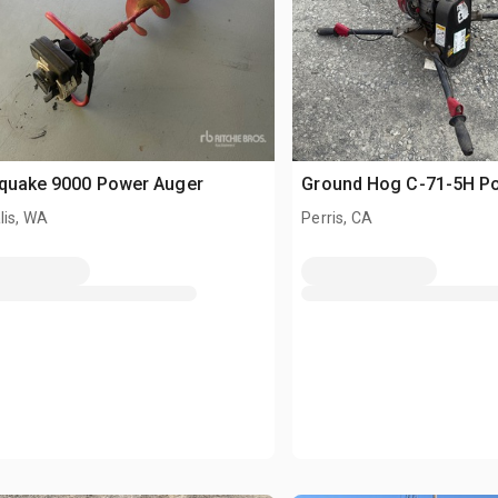
hquake 9000 Power Auger
Ground Hog C-71-5H P
lis, WA
Perris, CA