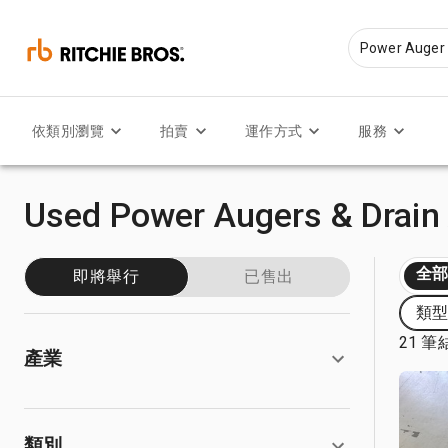
依類別瀏覽
拍賣
運作方式
服務
Used Power Augers & Drain 
全
即將舉行
已售出
類型:
21 筆
產業
類別