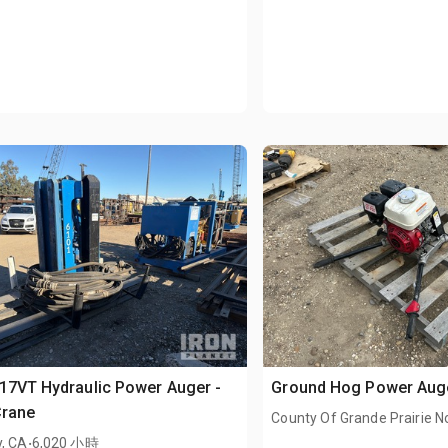
17VT Hydraulic Power Auger -
Ground Hog Power Aug
Crane
County Of Grande Prairie N
.
y, CA
6,020 小時