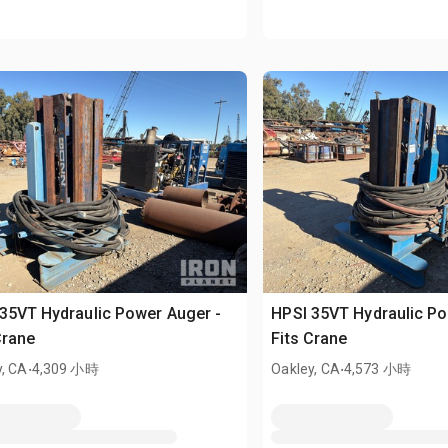
35VT Hydraulic Power Auger -
HPSI 35VT Hydraulic Po
Crane
Fits Crane
.
.
y, CA
4,309 小時
Oakley, CA
4,573 小時