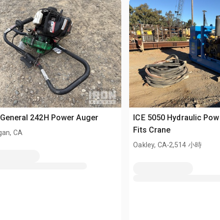
 General 242H Power Auger
ICE 5050 Hydraulic Pow
Fits Crane
gan, CA
.
Oakley, CA
2,514 小時