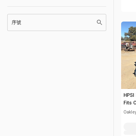
序號
HPSI 
Fits 
Oakle