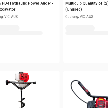
 PD4 Hydraulic Power Auger -
Multiquip Quantity of (
Excavator
(Unused)
g, VIC, AUS
Geelong, VIC, AUS