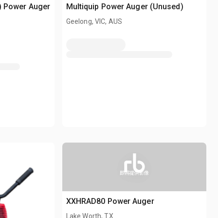
2) Power Auger
Multiquip Power Auger (Unused)
Geelong, VIC, AUS
即將提供影像
XXHRAD80 Power Auger
Lake Worth, TX