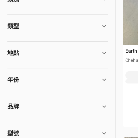
類型
Eart
地點
Cheha
年份
品牌
型號