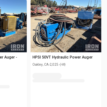
er Auger -
HPSI 50VT Hydraulic Power Auger
.
Oakley, CA
2,025 小時