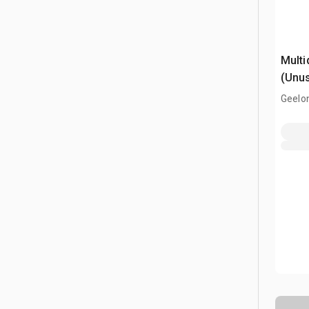
Multi
(Unu
Geelon