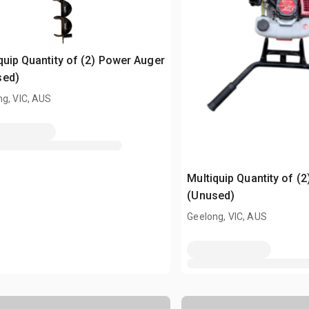
quip Quantity of (2) Power Auger
sed)
g, VIC, AUS
Multiquip Quantity of (
(Unused)
Geelong, VIC, AUS