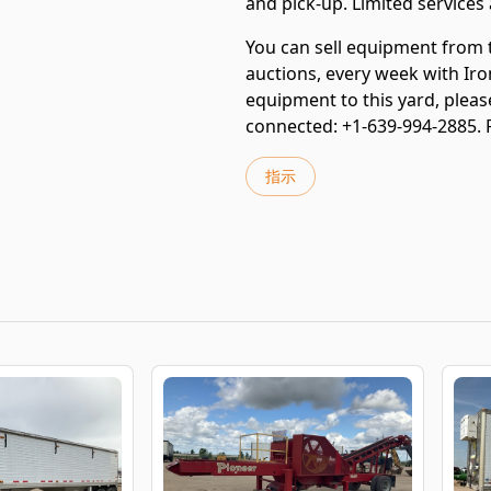
and pick-up. Limited services 
You can sell equipment from th
auctions, every week with Iro
equipment to this yard, please
connected: +1-639-994-2885. F
指示