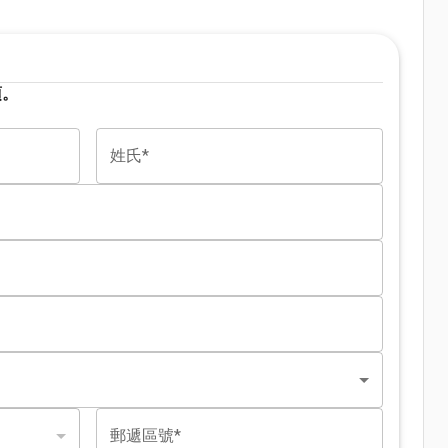
項。
姓氏*
郵遞區號*