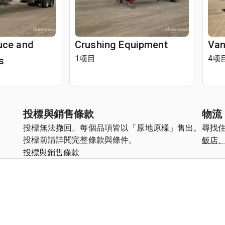
uce and
Crushing Equipment
Van
1项目
4项
s
投標與銷售條款
物流
投標無法撤回。每個品項皆以「原地原樣」售出。
尋找
飯店
投標前請詳閱完整條款與條件。
投標與銷售條款