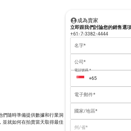
成為賣家
立即跟我們討論您的銷售選
+61-7-3382-4444
名字*
公司*
電話號碼 *
電子郵件*
國家/地區*
他們隨時準備提供數據和行業洞
，並就如何在拍賣當天取得最佳
州/省*