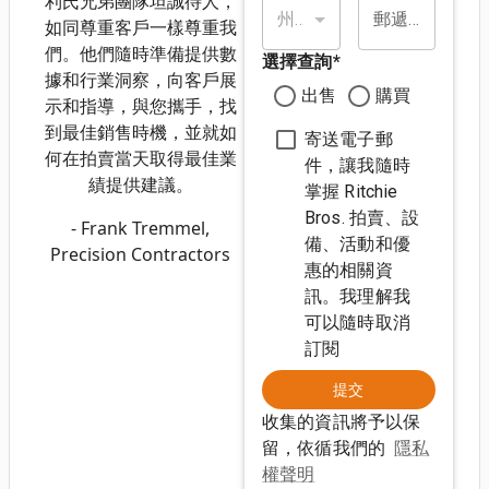
利氏兄弟團隊坦誠待人，
州/省*
郵遞區號*
如同尊重客戶一樣尊重我
們。他們隨時準備提供數
選擇查詢
*
據和行業洞察，向客戶展
出售
購買
示和指導，與您攜手，找
到最佳銷售時機，並就如
寄送電子郵
何在拍賣當天取得最佳業
件，讓我隨時
績提供建議。
掌握 Ritchie
Bros. 拍賣、設
- Frank Tremmel,
備、活動和優
Precision Contractors
惠的相關資
訊。我理解我
可以隨時取消
訂閱
提交
收集的資訊將予以保
留，依循我們的
隱私
權聲明