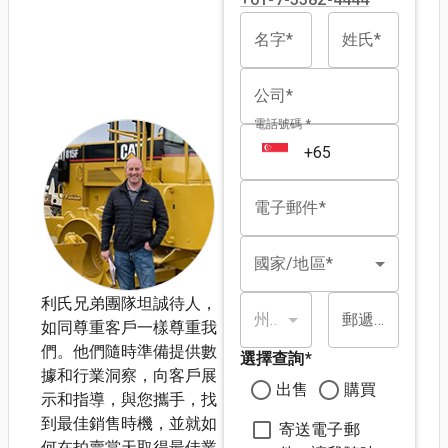
名字*
姓氏*
公司*
電話號碼 *
電子郵件*
國家/地區*
利氏兄弟團隊坦誠待人，
州/省*
郵遞區號*
如同尊重客戶一樣尊重我
們。他們隨時準備提供數
選擇查詢
*
據和行業洞察，向客戶展
出售
購買
示和指導，與您攜手，找
到最佳銷售時機，並就如
寄送電子郵
何在拍賣當天取得最佳業