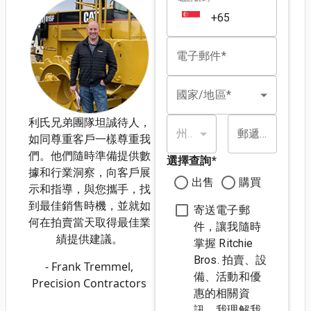
電子郵件*
國家/地區*
利氏兄弟團隊坦誠待人，
州/省*
郵遞區號*
如同尊重客戶一樣尊重我
們。他們隨時準備提供數
選擇查詢
*
據和行業洞察，向客戶展
出售
購買
示和指導，與您攜手，找
到最佳銷售時機，並就如
寄送電子郵
何在拍賣當天取得最佳業
件，讓我隨時
績提供建議。
掌握 Ritchie
Bros. 拍賣、設
- Frank Tremmel,
備、活動和優
Precision Contractors
惠的相關資
訊。我理解我